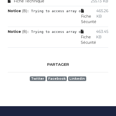
Fiche Technique
255.13 KB
Notice
 (8)
465.26
: Trying to access array offset on value of
Fiche
KB
Sécurité
Notice
 (8)
463.45
: Trying to access array offset on value of
Fiche
KB
Sécurité
PARTAGER
Twitter
Facebook
Linkedin