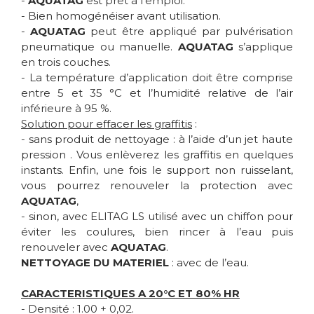
-
AQUATAG
est prêt à l’emploi.
- Bien homogénéiser avant utilisation.
-
AQUATAG
peut être appliqué par pulvérisation
pneumatique ou manuelle.
AQUATAG
s’applique
en trois couches.
- La température d’application doit être comprise
entre 5 et 35 °C et l’humidité relative de l’air
inférieure à 95 %.
Solution pour effacer les graffitis
:
- sans produit de nettoyage : à l’aide d’un jet haute
pression . Vous enlèverez les graffitis en quelques
instants. Enfin, une fois le support non ruisselant,
vous pourrez renouveler la protection avec
AQUATAG
,
- sinon, avec ELITAG LS utilisé avec un chiffon pour
éviter les coulures, bien rincer à l’eau puis
renouveler avec
AQUATAG
.
NETTOYAGE DU MATERIEL
: avec de l’eau.
CARACTERISTIQUES A 20°C ET 80% HR
- Densité : 1.00 + 0,02.