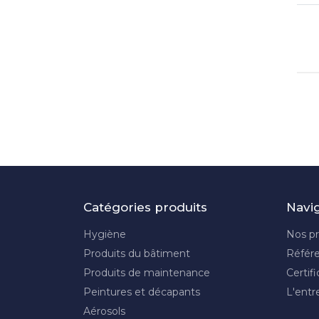
Catégories produits
Navi
Hygiène
Nos pr
Produits du bâtiment
Référ
Produits de maintenance
Certifi
Peintures et décapants
L'entr
Aérosols