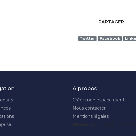
PARTAGER
Twitter
Facebook
Link
gation
A propos
oduits
Créer mon espace client
ences
Nous contacter
cations
Mentions légales
eprise
Notice
 (8)
: Trying to acce