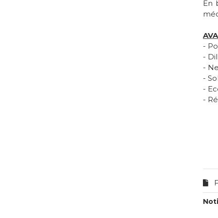
En 
méc
AV
- Po
- Di
- N
- S
- E
- Ré
F
Not