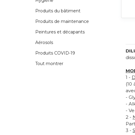
Hygiène
Produits du bâtiment
Produits de maintenance
Peintures et décapants
Aérosols
DI
Produits COVID-19
diss
Tout montrer
MOD
1 -
D
(10 
avec
- G
- A
- V
2 -
Part
3 -