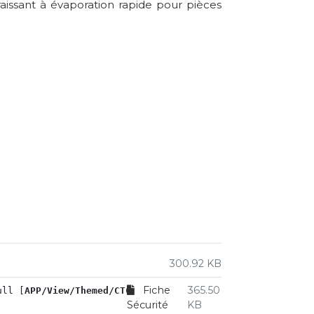
aissant à évaporation rapide pour pièces
300.92 KB
Fiche
365.50
ull [
APP/View/Themed/CTC-Theme/Products/product.ctp
, lin
Sécurité
KB