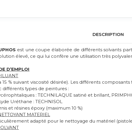
DESCRIPTION
LUPHOS
est une coupe élaborée de différents solvants part
olution élevé, ce qui lui confère une utilisation très polyvale
E D’EMPLOI
ILUANT
à 15 % suivant viscosité désirée). Les différents composants
 différents types de peintures :
lycérophtaliques : TECHNILAQUE satiné et brillant, PRIM
lkyde Uréthane : TECHNISOL
ernis et résines époxy (maximum 10 %)
NETTOYANT MATERIEL
iculièrement adapté pour le nettoyage du matériel (pistolet
SOLVANT