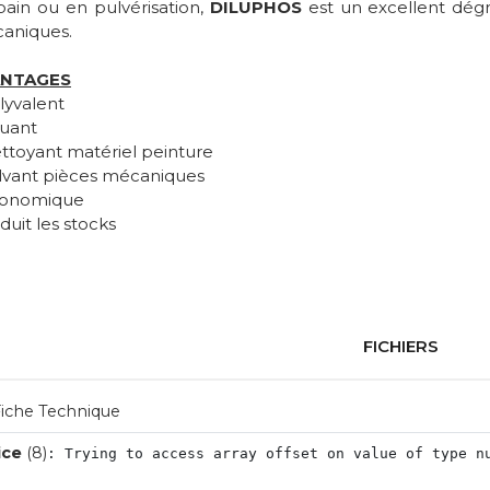
bain ou en pulvérisation,
DILUPHOS
est un excellent dégr
aniques.
ANTAGES
lyvalent
luant
ettoyant matériel peinture
olvant pièces mécaniques
conomique
duit les stocks
FICHIERS
iche Technique
ice
 (8)
: Trying to access array offset on value of type n