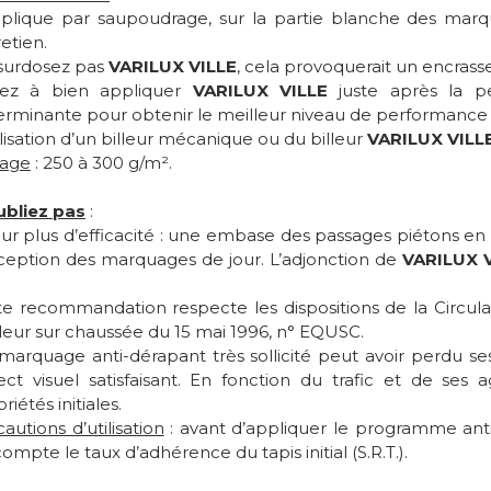
pplique par saupoudrage, sur la partie blanche des marq
etien.
surdosez pas
VARILUX VILLE
, cela provoquerait un encra
llez à bien appliquer
VARILUX VILLE
juste après la pei
erminante pour obtenir le meilleur niveau de performanc
ilisation d’un billeur mécanique ou du billeur
VARILUX VILL
age
: 250 à 300 g/m².
ubliez pas
:
ur plus d’efficacité : une embase des passages piétons en 
ception des marquages de jour. L’adjonction de
VARILUX 
.
e recommandation respecte les dispositions de la Circulaire 
leur sur chaussée du 15 mai 1996, n° EQUSC.
marquage anti-dérapant très sollicité peut avoir perdu se
ct visuel satisfaisant. En fonction du trafic et de ses ag
riétés initiales.
autions d’utilisation
: avant d’appliquer le programme an
ompte le taux d’adhérence du tapis initial (S.R.T.).