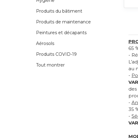
Hygiène
Produits du bâtiment
Produits de maintenance
Peintures et décapants
PRO
Aérosols
65 
Produits COVID-19
- Ré
L’a
Tout montrer
au 
-
Po
VAR
des 
proc
-
An
35 
-
Sé
VAR
MOD