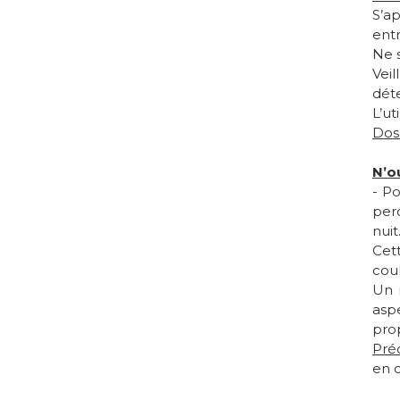
S’a
entr
Ne 
Vei
dét
L’ut
Dos
N’o
- Po
per
nuit
Cett
cou
Un 
aspe
prop
Préc
en c