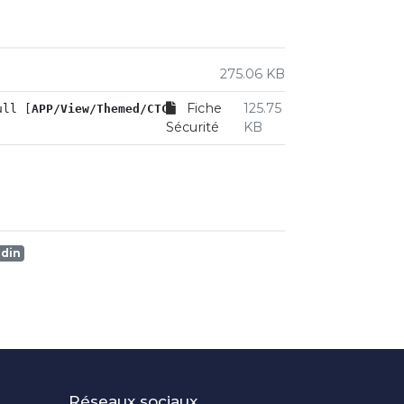
275.06 KB
Fiche
125.75
ull [
APP/View/Themed/CTC-Theme/Products/product.ctp
, lin
Sécurité
KB
edin
Réseaux sociaux