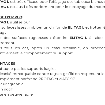
TAG L
est très efficace pour l’effaçage des tableaux blancs
TAG L
est aussi très performant pour le nettoyage du matéri
DE D’EMPLO
I
TAG L
s’utilise pur :
r surfaces lisses : imbiber un chiffon de
ELITAG L
et frotter 
ag ;
ur des surfaces rugueuses : étendre
ELITAG L
à l’aide 
èrement.
s tous les cas, après un essai préalable, on procéder
entivement le comportement du support.
ANTAGES
attaque pas les supports fragiles
ficacité remarquable contre tags et graffiti en respectant l
omplément parfait de PROTAG et d’ATG 97
deur agréable
n nocif
se en oeuvre facile