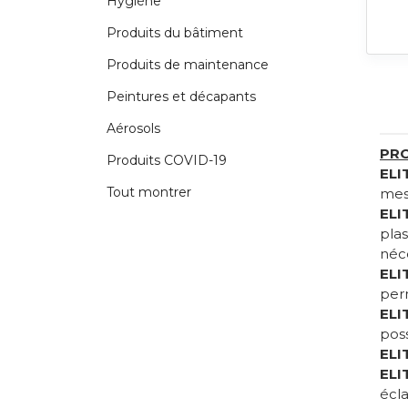
Hygiène
Produits du bâtiment
Produits de maintenance
Peintures et décapants
Aérosols
PRO
Produits COVID-19
ELI
Tout montrer
mesu
ELI
plas
néce
ELI
per
ELI
poss
ELI
ELI
écla