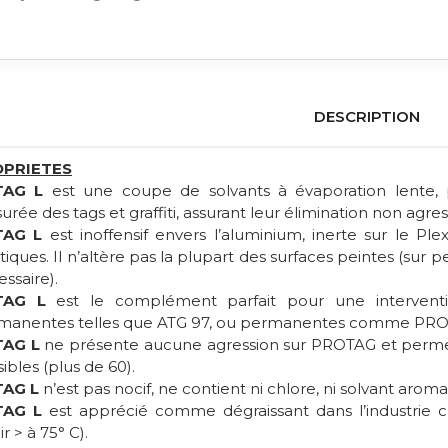
DESCRIPTION
PRIETES
TAG L
est une coupe de solvants à évaporation lente, 
rée des tags et graffiti, assurant leur élimination non agre
TAG L
est inoffensif envers l’aluminium, inerte sur le Ple
tiques. Il n’altère pas la plupart des surfaces peintes (sur p
ssaire).
TAG L
est le complément parfait pour une intervention
manentes telles que ATG 97, ou permanentes comme PRO
TAG L
ne présente aucune agression sur PROTAG et permet 
ibles (plus de 60).
TAG L
n’est pas nocif, ne contient ni chlore, ni solvant aroma
TAG L
est apprécié comme dégraissant dans l’industrie car
ir > à 75° C).