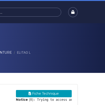
INTURE
ELITAG L
Fiche Technique
Notice
 (8)
: Trying to access array offset on val