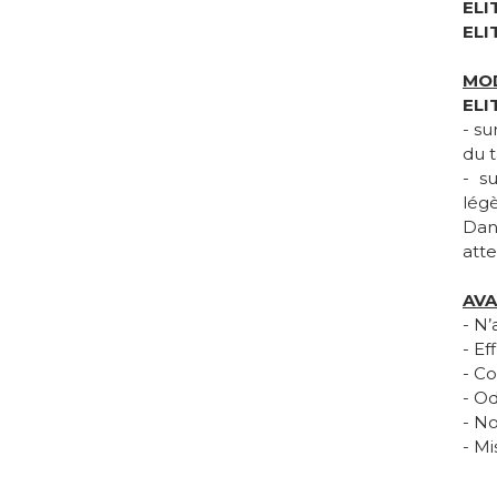
ELI
ELI
MO
ELI
- su
du t
- s
lég
Dan
att
AV
- N’
- Ef
- C
- O
- No
- Mi