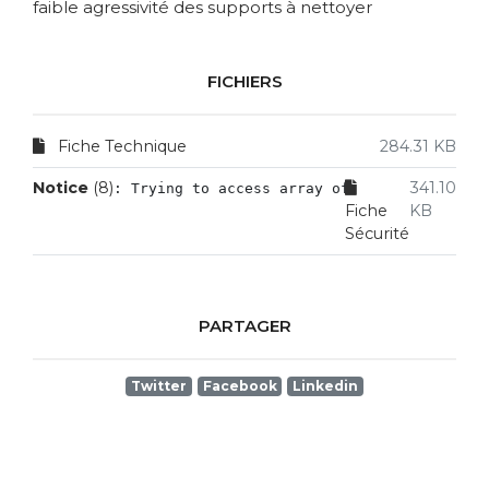
faible agressivité des supports à nettoyer
FICHIERS
Fiche Technique
284.31 KB
Notice
 (8)
341.10
: Trying to access array offset on value of
Fiche
KB
Sécurité
PARTAGER
Twitter
Facebook
Linkedin