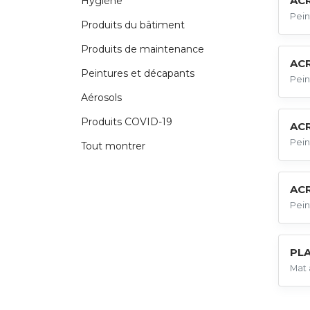
AC
Hygiène
Pein
Produits du bâtiment
Produits de maintenance
AC
Peintures et décapants
Pein
Aérosols
Produits COVID-19
ACR
Pein
Tout montrer
AC
Pein
PL
Mat 