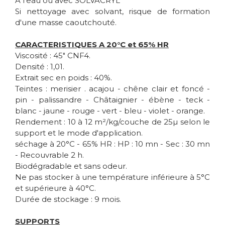
A l’eau ou avec SOLVACRYL
Si nettoyage avec solvant, risque de formation
d'une masse caoutchouté.
CARACTERISTIQUES A 20°C et 65% HR
Viscosité : 45" CNF4.
Densité : 1,01.
Extrait sec en poids : 40%.
Teintes : merisier . acajou - chêne clair et foncé -
pin - palissandre - Châtaignier - ébène - teck -
blanc - jaune - rouge - vert - bleu - violet - orange.
Rendement : 10 à 12 m²/kg/couche de 25µ selon le
support et le mode d'application.
séchage à 20°C - 65% HR : HP : 10 mn - Sec : 30 mn
- Recouvrable 2 h.
Biodégradable et sans odeur.
Ne pas stocker à une température inférieure à 5°C
et supérieure à 40°C.
Durée de stockage : 9 mois.
SUPPORTS