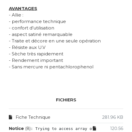
AVANTAGES
- Allie :
- performance technique
- confort d’utilisation
- aspect satiné remarquable
- Traite et décore en une seule opération
- Résiste aux U.V
- Sèche très rapidement
- Rendement important
- Sans mercure ni pentachlorophenol
FICHIERS
Fiche Technique
281.96 KB
Notice
 (8)
120.56
: Trying to access array offset on value of